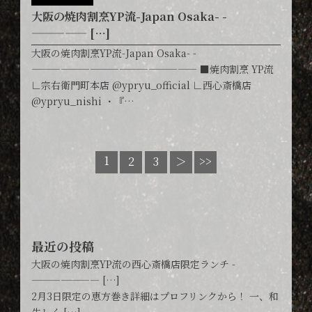
大阪の焼肉割烹YP流-Japan Osaka- -
————— […]
大阪の焼肉割烹YP流-Japan Osaka- -
————————————————— ■焼肉割烹 YP流
∟宗右衛門町本店 @ypryu_official ∟西心斎橋店
@ypryu_nishi ・『…
1
2
3
＞
>>
最近の投稿
大阪の焼肉割烹YP流の西心斎橋店限定ランチ -
——————— […]
2月3日限定の恵方巻き詳細はプロフリンクから！ 一、和