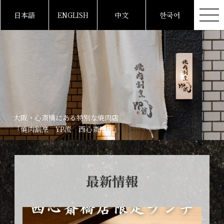
日本語
ENGLISH
中文
한국어
大阪・心斎橋にある特別な焼肉店
「焼肉割烹 YP流 西心斎橋店」
最新情報