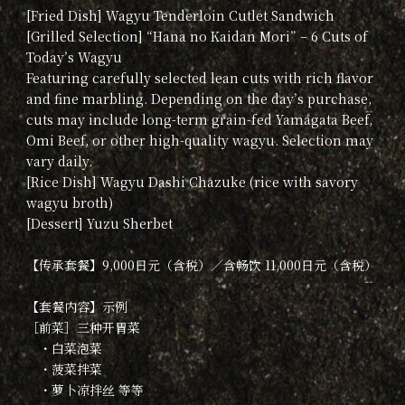
[Fried Dish] Wagyu Tenderloin Cutlet Sandwich
[Grilled Selection] “Hana no Kaidan Mori” – 6 Cuts of
Today’s Wagyu
Featuring carefully selected lean cuts with rich flavor
and fine marbling. Depending on the day’s purchase,
cuts may include long-term grain-fed Yamagata Beef,
Omi Beef, or other high-quality wagyu. Selection may
vary daily.
[Rice Dish] Wagyu Dashi Chazuke (rice with savory
wagyu broth)
[Dessert] Yuzu Sherbet
【传承套餐】9,000日元（含税）／含畅饮 11,000日元（含税）
【套餐内容】示例
［前菜］三种开胃菜
・白菜泡菜
・菠菜拌菜
・萝卜凉拌丝 等等