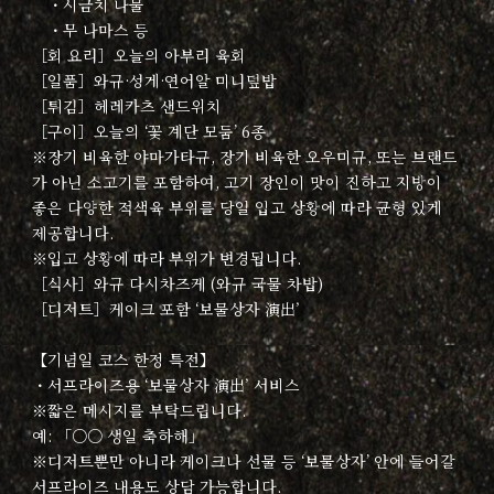
・시금치 나물
・무 나마스 등
［회 요리］오늘의 아부리 육회
［일품］와규·성게·연어알 미니덮밥
［튀김］헤레카츠 샌드위치
［구이］오늘의 ‘꽃 계단 모둠’ 6종
※장기 비육한 야마가타규, 장기 비육한 오우미규, 또는 브랜드
가 아닌 소고기를 포함하여, 고기 장인이 맛이 진하고 지방이
좋은 다양한 적색육 부위를 당일 입고 상황에 따라 균형 있게
제공합니다.
※입고 상황에 따라 부위가 변경됩니다.
［식사］와규 다시차즈케 (와규 국물 차밥)
［디저트］케이크 포함 ‘보물상자 演出’
【기념일 코스 한정 특전】
・서프라이즈용 ‘보물상자 演出’ 서비스
※짧은 메시지를 부탁드립니다.
예: 「○○ 생일 축하해」
※디저트뿐만 아니라 케이크나 선물 등 ‘보물상자’ 안에 들어갈
서프라이즈 내용도 상담 가능합니다.