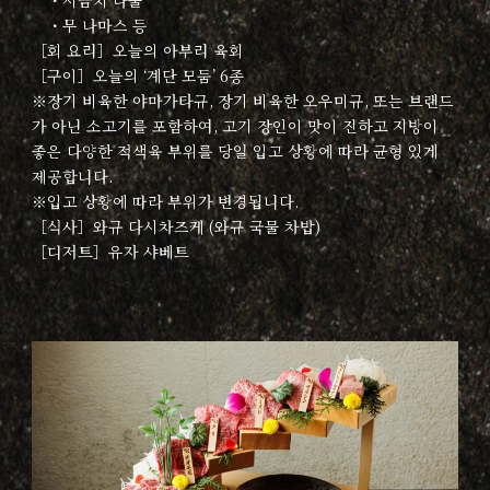
・시금치 나물
・무 나마스 등
［회 요리］오늘의 아부리 육회
［구이］오늘의 ‘계단 모둠’ 6종
※장기 비육한 야마가타규, 장기 비육한 오우미규, 또는 브랜드
가 아닌 소고기를 포함하여, 고기 장인이 맛이 진하고 지방이
좋은 다양한 적색육 부위를 당일 입고 상황에 따라 균형 있게
제공합니다.
※입고 상황에 따라 부위가 변경됩니다.
［식사］와규 다시차즈케 (와규 국물 차밥)
［디저트］유자 샤베트