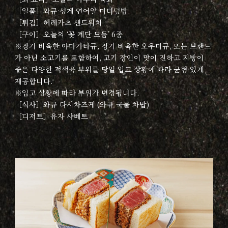
［일품］와규·성게·연어알 미니덮밥
［튀김］헤레카츠 샌드위치
［구이］오늘의 ‘꽃 계단 모둠’ 6종
※장기 비육한 야마가타규, 장기 비육한 오우미규, 또는 브랜드
가 아닌 소고기를 포함하여, 고기 장인이 맛이 진하고 지방이
좋은 다양한 적색육 부위를 당일 입고 상황에 따라 균형 있게
제공합니다.
※입고 상황에 따라 부위가 변경됩니다.
［식사］와규 다시차즈케 (와규 국물 차밥)
［디저트］유자 샤베트