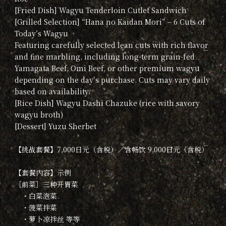
[Fried Dish] Wagyu Tenderloin Cutlet Sandwich
[Grilled Selection] “Hana no Kaidan Mori” – 6 Cuts of
Today’s Wagyu
Featuring carefully selected lean cuts with rich flavor
and fine marbling, including long-term grain-fed
Yamagata Beef, Omi Beef, or other premium wagyu
depending on the day’s purchase. Cuts may vary daily
based on availability.
[Rice Dish] Wagyu Dashi Chazuke (rice with savory
wagyu broth)
[Dessert] Yuzu Sherbet
【挑战套餐】7,000日元（含税）／含畅饮 9,000日元（含税）
【套餐内容】示例
［前菜］三种开胃菜
・白菜泡菜
・菠菜拌菜
・萝卜凉拌丝 等等