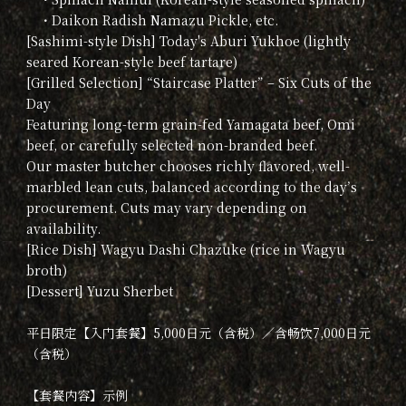
・Daikon Radish Namazu Pickle, etc.
[Sashimi-style Dish] Today's Aburi Yukhoe (lightly
seared Korean-style beef tartare)
[Grilled Selection] “Staircase Platter” – Six Cuts of the
Day
Featuring long-term grain-fed Yamagata beef, Omi
beef, or carefully selected non-branded beef.
Our master butcher chooses richly flavored, well-
marbled lean cuts, balanced according to the day’s
procurement. Cuts may vary depending on
availability.
[Rice Dish] Wagyu Dashi Chazuke (rice in Wagyu
broth)
[Dessert] Yuzu Sherbet
平日限定【入门套餐】5,000日元（含税）／含畅饮7,000日元
（含税）
【套餐内容】示例