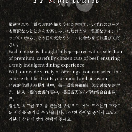
厳選された上質なお肉を織り交ぜた内容で、いずれのコース
も贅沢なひとときをお楽しみいただけます。豊富なラインナ
ップの中から、その日の気分やシーンに合わせてお選びくだ
さい。
Each course is thoughtfully prepared with a selection
of premium, carefully chosen cuts of beef, ensuring
a truly indulgent dining experience.
With our wide variety of offerings, you can select the
course that best suits your mood and occasion.
严选的优质肉品搭配其中，每一道套餐都能让您度过奢华的时
光。请从丰富的套餐阵容中，根据当天的心情和场合自由选
择。
엄선된 최고급 고기를 곁들인 구성으로, 어느 코스든지 호화로
운 시간을 즐기실 수 있습니다. 다양한 라인업 중에서 그날의
기분과 상황에 맞게 선택해 주세요.