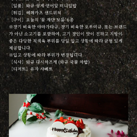
［일품］와규·성게·연어알 미니덮밥
［튀김］헤레카츠 샌드위치
［구이］오늘의 ‘꽃 계단 모둠’ 6종
※장기 비육한 야마가타규, 장기 비육한 오우미규, 또는 브랜드
가 아닌 소고기를 포함하여, 고기 장인이 맛이 진하고 지방이
좋은 다양한 적색육 부위를 당일 입고 상황에 따라 균형 있게
제공합니다.
※입고 상황에 따라 부위가 변경됩니다.
［식사］와규 다시차즈케 (와규 국물 차밥)
［디저트］유자 샤베트