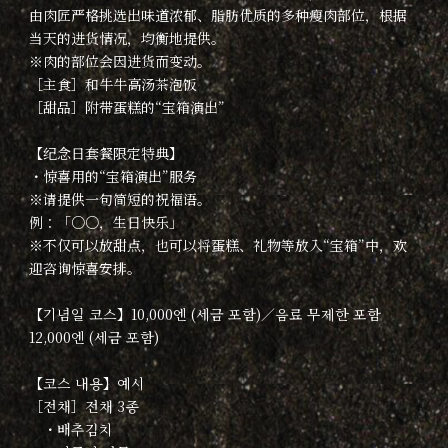
由肉匠严格挑选出味道浓郁、脂肪优质的多种瘦肉部位，根据
当天的进货情况，均衡地提供。
※肉的部位会因进货而变动。
［主食］和牛牛高汤茶泡饭
［甜品］附带蛋糕的“宝箱演出”
【纪念日套餐限定特典】
・惊喜用的“宝箱演出”服务
※请提供一句简短的祝福语。
例：「○○，生日快乐」
※不仅可以放甜点，也可以将蛋糕、礼物等放入“宝箱”中，欢
迎咨询惊喜安排。
【기념일 코스】10,000엔 (세금 포함)／음료 무제한 포함
12,000엔 (세금 포함)
【코스 내용】예시
［전채］전채 3종
・배추김치