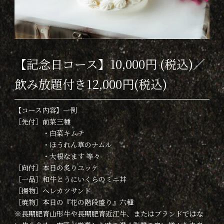
【記念日コース】10,000円 (税込)／
飲み放題付き12,000円(税込)
【コース内容】一例
［先付］前菜三種
・白菜キムチ
・ほうれん草のナムル
・大根なます 等々
［向付］本日の炙りユッケ
［一品］和牛とうにいくらのミニ丼
［揚物］ヘレカツサンド
［焼物］本日の『花の階段盛り』六種
※長期肥育山形牛や長期肥育近江牛、またはブランドではな