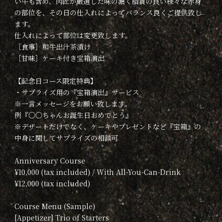
い牛も含め、肉匠が厳選した味の濃く脂質の良い様々な赤身
の部位を、その日の仕入れによってバランス良くご提供致し
ます。
仕入れによって部位は変更致します。
［食事］和牛出汁茶漬け
［甘味］ケーキ付き宝箱演出
【記念日コース限定特典】
・サプライズ用の『宝箱演出』サービス
※一言メッセージをお願い致します。
例『○○ちゃんお誕生日おめでとう』
※デザートだけでなく、ケーキやプレゼントなど『宝箱』の
中身に関してサプライズの相談可
Anniversary Course
¥10,000 (tax included) / With All-You-Can-Drink
¥12,000 (tax included)
Course Menu (Sample)
[Appetizer] Trio of Starters