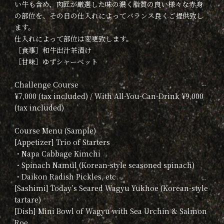
い牛も含め、肉匠が厳選した味の濃く脂質の良い様々な赤身
の部位を、その日の仕入れによってバランス良くご提供致し
ます。
仕入れによって部位は変更致します。
［食事］和牛出汁茶漬け
［甘味］ゆずシャーベット
Challenge Course
¥7,000 (tax included) / With All-You-Can-Drink ¥9,000
(tax included)
Course Menu (Sample)
[Appetizer] Trio of Starters
・Napa Cabbage Kimchi
・Spinach Namul (Korean-style seasoned spinach)
・Daikon Radish Pickles, etc.
[Sashimi] Today’s Seared Wagyu Yukhoe (Korean-style
tartare)
[Dish] Mini Bowl of Wagyu with Sea Urchin & Salmon
Roe