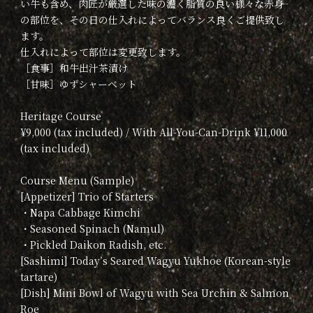
い牛も含め、肉匠が厳選した味の濃く脂質の良い様々な赤身
の部位を、その日の仕入れによってバランス良くご提供致し
ます。
仕入れによって部位は変更致します。
［食事］和牛出汁茶漬け
［甘味］ゆずシャーベット
Heritage Course
¥9,000 (tax included) / With All-You-Can-Drink ¥11,000
(tax included)
Course Menu (Sample)
[Appetizer] Trio of Starters
・Napa Cabbage Kimchi
・Seasoned Spinach (Namul)
・Pickled Daikon Radish, etc.
[Sashimi] Today’s Seared Wagyu Yukhoe (Korean-style
tartare)
[Dish] Mini Bowl of Wagyu with Sea Urchin & Salmon
Roe