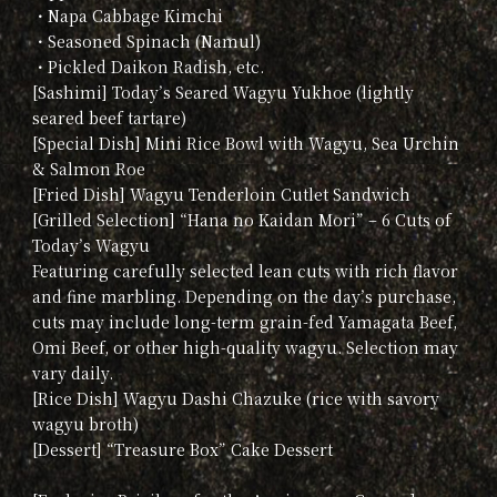
・Napa Cabbage Kimchi
・Seasoned Spinach (Namul)
・Pickled Daikon Radish, etc.
[Sashimi] Today’s Seared Wagyu Yukhoe (lightly
seared beef tartare)
[Special Dish] Mini Rice Bowl with Wagyu, Sea Urchin
& Salmon Roe
[Fried Dish] Wagyu Tenderloin Cutlet Sandwich
[Grilled Selection] “Hana no Kaidan Mori” – 6 Cuts of
Today’s Wagyu
Featuring carefully selected lean cuts with rich flavor
and fine marbling. Depending on the day’s purchase,
cuts may include long-term grain-fed Yamagata Beef,
Omi Beef, or other high-quality wagyu. Selection may
vary daily.
[Rice Dish] Wagyu Dashi Chazuke (rice with savory
wagyu broth)
[Dessert] “Treasure Box” Cake Dessert