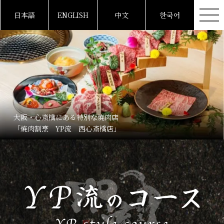
日本語
ENGLISH
中文
한국어
大阪・心斎橋にある特別な焼肉店
「焼肉割烹 YP流 西心斎橋店」