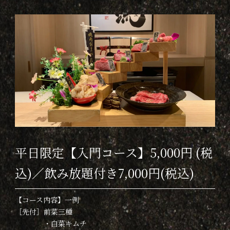
平日限定【入門コース】5,000円 (税
込)／飲み放題付き7,000円(税込)
【コース内容】一例
［先付］前菜三種
・白菜キムチ