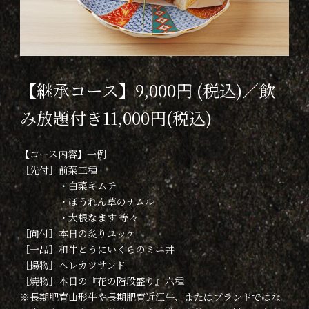
【継承コース】9,000円 (税込)／飲
み放題付き11,000円(税込)
【コース内容】一例
［先付］前菜三種
・白菜キムチ
・ほうれん草のナムル
・大根なます 等々
［向付］本日の炙りユッケ
［一品］和牛とうにいくらのミニ丼
［揚物］ヘレカツサンド
［焼物］本日の『花の階段盛り』六種
※長期肥育山形牛や長期肥育近江牛、またはブランドではな