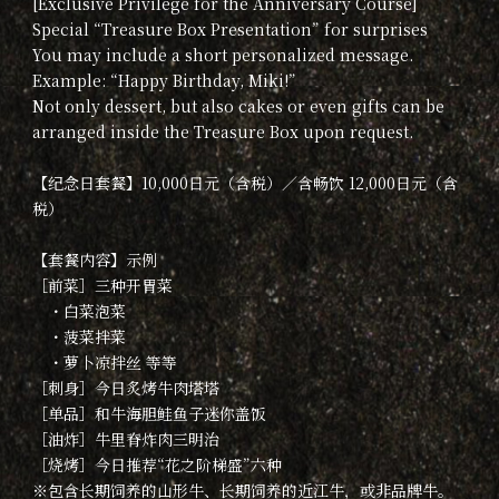
[Exclusive Privilege for the Anniversary Course]
Special “Treasure Box Presentation” for surprises
You may include a short personalized message.
Example: “Happy Birthday, Miki!”
Not only dessert, but also cakes or even gifts can be
arranged inside the Treasure Box upon request.
【纪念日套餐】10,000日元（含税）／含畅饮 12,000日元（含
税）
【套餐内容】示例
［前菜］三种开胃菜
・白菜泡菜
・菠菜拌菜
・萝卜凉拌丝 等等
［刺身］今日炙烤牛肉塔塔
［单品］和牛海胆鲑鱼子迷你盖饭
［油炸］牛里脊炸肉三明治
［烧烤］今日推荐“花之阶梯盛”六种
※包含长期饲养的山形牛、长期饲养的近江牛，或非品牌牛。