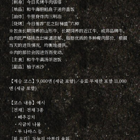
［刺身］今日炙烤牛肉塔塔
［单品］和牛海胆鲑鱼子迷你盖饭
［油炸］牛里脊炸肉三明治
［烧烤］今日推荐“花之阶梯盛”六种
※包含长期饲养的山形牛、长期饲养的近江牛，或非品牌牛。
由肉匠严格挑选出味道浓郁、脂肪优质的多种瘦肉部位，根据
当天的进货情况，均衡地提供。
※肉的部位会因进货而变动。
［主食］和牛牛高汤茶泡饭
［甜品］柚子冰沙
【계승 코스】9,000엔 (세금 포함)／음료 무제한 포함 11,000
엔 (세금 포함)
【코스 내용】예시
［전채］전채 3종
・배추김치
・시금치 나물
・무 나마스 등
［회 요리］오늘의 아부리 육회