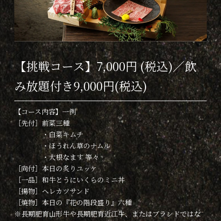
【挑戦コース】7,000円 (税込)／飲
み放題付き9,000円(税込)
【コース内容】一例
［先付］前菜三種
・白菜キムチ
・ほうれん草のナムル
・大根なます 等々
［向付］本日の炙りユッケ
［一品］和牛とうにいくらのミニ丼
［揚物］ヘレカツサンド
［焼物］本日の『花の階段盛り』六種
※長期肥育山形牛や長期肥育近江牛、またはブランドではな