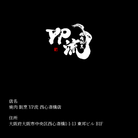
店名
焼肉 割烹 YP流 西心斎橋店
住所
大阪府大阪市中央区西心斎橋1-1-13 東邦ビル B1F