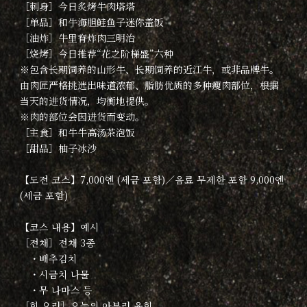
［刺身］今日炙烤牛肉塔塔
［单品］和牛海胆鲑鱼子迷你盖饭
［油炸］牛里脊炸肉三明治
［烧烤］今日推荐“花之阶梯盛”六种
※包含长期饲养的山形牛、长期饲养的近江牛，或非品牌牛。
由肉匠严格挑选出味道浓郁、脂肪优质的多种瘦肉部位，根据
当天的进货情况，均衡地提供。
※肉的部位会因进货而变动。
［主食］和牛牛高汤茶泡饭
［甜品］柚子冰沙
【도전 코스】7,000엔 (세금 포함)／음료 무제한 포함 9,000엔
(세금 포함)
【코스 내용】예시
［전채］전채 3종
・배추김치
・시금치 나물
・무 나마스 등
［회 요리］오늘의 아부리 육회