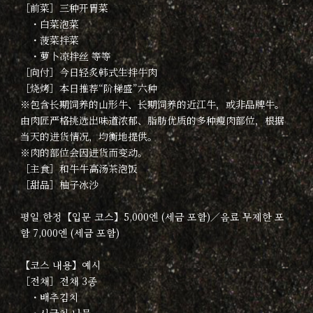
［前菜］三种开胃菜
・白菜泡菜
・菠菜拌菜
・萝卜凉拌丝 等等
［向付］今日轻炙韩式生拌牛肉
［烧烤］本日推荐“阶梯盛”六种
※包含长期饲养的山形牛、长期饲养的近江牛，或非品牌牛。
由肉匠严格挑选出味道浓郁、脂肪优质的多种瘦肉部位，根据
当天的进货情况，均衡地提供。
※肉的部位会因进货而变动。
［主食］和牛牛高汤茶泡饭
［甜品］柚子冰沙
평일 한정【입문 코스】5,000엔 (세금 포함)／음료 무제한 포
함 7,000엔 (세금 포함)
【코스 내용】예시
［전채］전채 3종
・배추김치