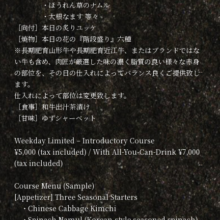
・ほうれん草のナムル
・大根なます 等々
［向付］本日の炙りユッケ
［焼物］本日の花の『階段盛り』六種
※長期肥育山形牛や長期肥育近江牛、またはブランドではな
い牛も含め、肉匠が厳選した味の濃く脂質の良い様々な赤身
の部位を、その日の仕入れによってバランス良くご提供致し
ます。
仕入れによって部位は変更致します。
［食事］和牛出汁茶漬け
［甘味］ゆずシャーベット
Weekday Limited – Introductory Course
¥5,000 (tax included) / With All-You-Can-Drink ¥7,000
(tax included)
Course Menu (Sample)
[Appetizer] Three Seasonal Starters
・Chinese Cabbage Kimchi
・Spinach Namul (Korean-style seasoned spinach)