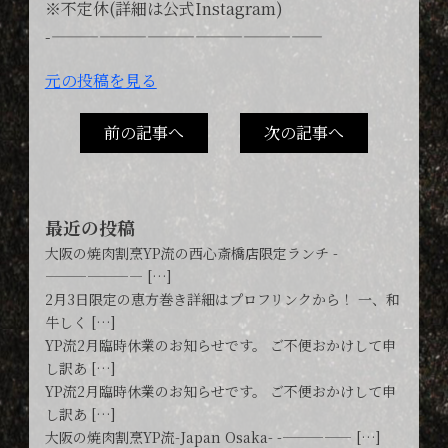
※不定休(詳細は公式Instagram)
-—————————————————
元の投稿を見る
前の記事へ
次の記事へ
最近の投稿
大阪の焼肉割烹YP流の西心斎橋店限定ランチ -
——————— […]
2月3日限定の恵方巻き詳細はプロフリンクから！ 一、和
牛しく […]
YP流2月臨時休業のお知らせです。 ご不便おかけして申
し訳あ […]
YP流2月臨時休業のお知らせです。 ご不便おかけして申
し訳あ […]
大阪の焼肉割烹YP流-Japan Osaka- -————— […]