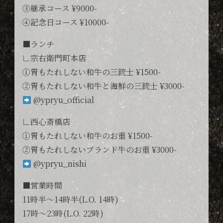
③継承コース ¥9000-
④記念日コース ¥10000-
■ランチ
∟宗右衛門町本店
①胃もたれしない和牛の三銃士 ¥1500-
②胃もたれしない和牛と海鮮の三銃士 ¥3000-
@ypryu_official
∟西心斎橋店
①胃もたれしない和牛のお重 ¥1500-
②胃もたれしないブランド牛のお重 ¥3000-
@ypryu_nishi
■営業時間
11時半〜14時半(L.O. 14時)
17時〜23時(L.O. 22時)