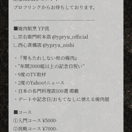
プロフリンクからお待ちしております。
-—————————————————
■焼肉割烹 YP流
∟宗右衛門町本店 @ypryu_official
∟西心斎橋店 @ypryu_nishi
・『胃もたれしない和の焼肉』
・”年間2000組以上の記念日祝い”
・9度のTV取材
・2度のYahoo!ニュース
・日本の名門料理店100選 掲載
・デートや記念日/おもてなしに使える焼肉屋
■コース
①入門コース ¥5000-
②挑戦コース ¥7000-