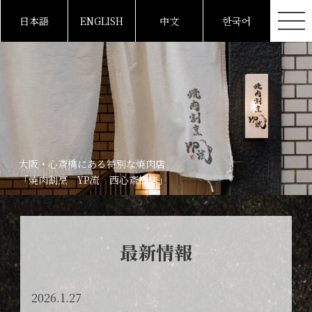
日本語
ENGLISH
中文
한국어
大阪・心斎橋にある特別な焼肉店
「焼肉割烹 YP流 西心斎橋店」
最新情報
2026.1.27